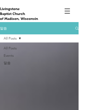
Livingstone
Baptist Church
of Madison, Wisconsin
말씀
All Posts
All Posts
Events
말씀