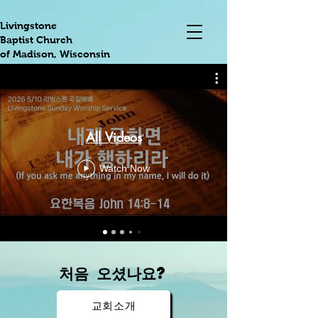
Livingstone
Baptist Church
of Madison, Wisconsin
All Videos
Watch Now
처음 오셨나요?
교회소개